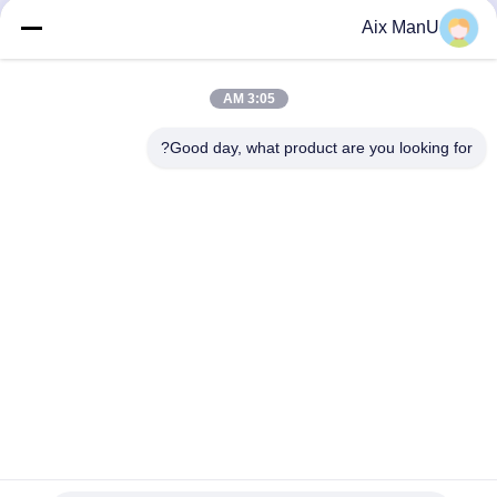
جداسازی مایع جامد
Aix ManU
بهترین قیمت رو بدست
بهترین قیمت رو بدست
3:05 AM
بیار
بیار
Good day, what product are you looking for?
YIXING HUADING MACHINERY CO.,LTD.
info@yxhuading.com
86-510-87836501
NO.888#، YIGAO ROAD ، YIXING ، JIANGSU P.R.CHINA
چین کیفیت خوب جدا کننده پشته دیسک عرضه کننده. حقوق چاپ