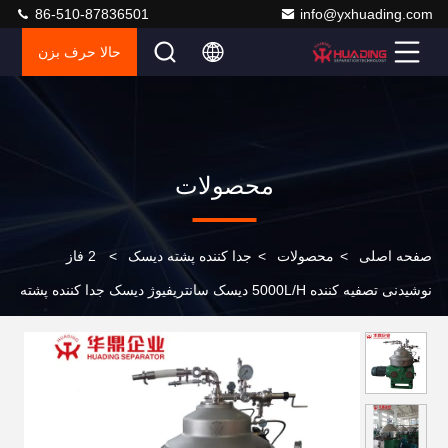
86-510-87836501
info@yxhuading.com
حالا حرف بزن
محصولات
صفحه اصلی
>
محصولات
>
جدا کننده پشته دیسک
>
2 فاز
نوشیدنی تصفیه کننده 5000L/H دیسک سانتریفیوژ دیسک جدا کننده پشته