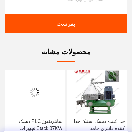
بفرست
محصولات مشابه
جدا کننده دیسک استیک جدا
سانتریفیوژ PLC دیسک
کننده فانتزی جامد
Stack 37KW تجهیزات