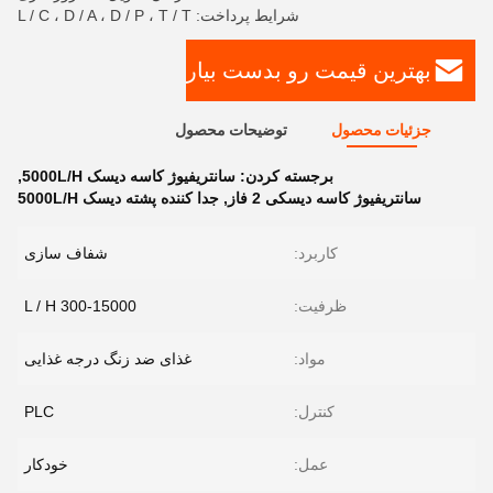
شرایط پرداخت: L / C ، D / A ، D / P ، T / T
بهترین قیمت رو بدست بیار
جزئیات محصول
توضیحات محصول
برجسته کردن:
سانتریفیوژ کاسه دیسک 5000L/H
,
سانتریفیوژ کاسه دیسکی 2 فاز
,
جدا کننده پشته دیسک 5000L/H
کاربرد:
شفاف سازی
ظرفیت:
300-15000 L / H
مواد:
غذای ضد زنگ درجه غذایی
کنترل:
PLC
عمل:
خودکار