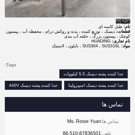
جزئیات
نام:
طبل کاسه ای
قطعات:
دیسک ، توزیع کننده ، بدنه و روکش درام ، محفظه آب ، پیستون
کوچک ، پیستون بزرگ ، حلقه آب بندی
نام تجاری:
HUADING
مواد:
SUS304 ، SUS316L ، نایلون ، لاستیک
Tags:
جدا کننده پشته دیسک 5.5 کیلووات
جدا کننده پشته دیسک اسپیرولینا
جدا کننده پشته دیسک 440V
تماس ها
تماس ها:
Ms. Rosie Yuan
تلفن:
86-510-87836501