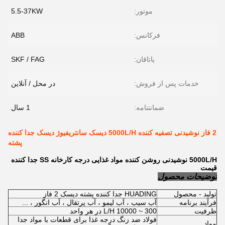
موتور:
5.5-37KW
فرکانس:
ABB
یاتاقان:
SKF / FAG
خدمات پس از فروش:
در محل / آنلاین
ضمانتنامه:
1 سال
2 فاز نوشیدنی تصفیه کننده 5000L/H دیسک سانتریفیوژ دیسک جدا کننده
پشته
5000L/H نوشیدنی روشن کننده مواد غذایی درجه کارخانه SS جدا کننده
قیمت
توضیحات محصول
تولید - محصول
HUADING جدا کننده پشته دیسک 2 فاز
فرآیند برنامه
آب سیب ، آب لیمو ، آب پرتقال ، آب انگور ، ...
ظرفیت
300 ~ 10000 L/H در هر واحد
فولاد ضد زنگ درجه غذا برای قطعات با مواد جدا
مواد