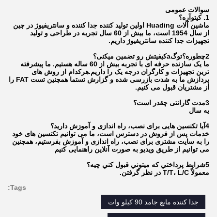
سوالات عمومی
1. کي
تو
آره؟
ماشین آلات Huading اولین تولید کننده جدا کننده و سانتریفیوژ در چین
از سال 1954 است، ما بیش از 60 سال تجربه در طراحی و تولید
تجهیزات جدا کننده سانتریفیوژ داریم.
2چطوره؟
تو
گ
a
کیفیتش رو تضمین میکنی؟
ما یک سازنده حرفه ای با تجربه بیش از 60 ساله هستیم. ما پیشرفته
ترین تجهیزات و کارگران درجه یک را داریم.هرکدام از روش های
پردازش ما به شدت بازرسی شده و گزارش تستما همچنین تست FAT را
از مشتریان قبول می کنیم.
3مدت گارانتی چقدر است؟
یه سال
4آیا تکنسین هایی برای نصب، راه اندازی و آموزش دارید؟
خدمات پس از فروش در دسترس است، ما می توانیم تکنسین های خود
را به سایت مشتری برای نصب، راه اندازی و آموزش بفرستیم، همچنین
می توانیم از طریق ویدیو به صورت آنلاین راهنمایی کنیم
5شرایط پرداختي که ميتوني قبول کني چيه؟
معمولاً T/T، L/C در نظر گرفتن.
Tags:
جدا کننده مایع جامد 90 کیلو وات