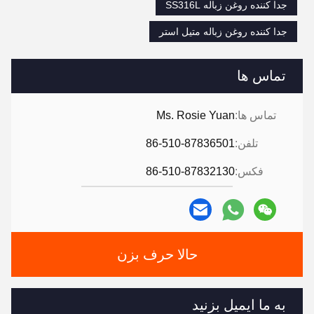
جدا کننده روغن زباله SS316L
جدا کننده روغن زباله متیل استر
تماس ها
تماس ها:
Ms. Rosie Yuan
تلفن:
86-510-87836501
فکس:
86-510-87832130
حالا حرف بزن
به ما ایمیل بزنید