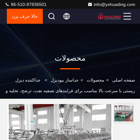
86-510-87836501
info@yxhuading.com
حالا حرف بزن
محصولات
صفحه اصلی
>
محصولات
>
جداساز بیودیزل
>
جداکننده دیزل
زیستی با سرعت بالا مناسب برای فرایندهای تصفیه نفت، ترشح، تخلیه و
تخلیه آب در صنایع دیزل زیستی و شیمیایی