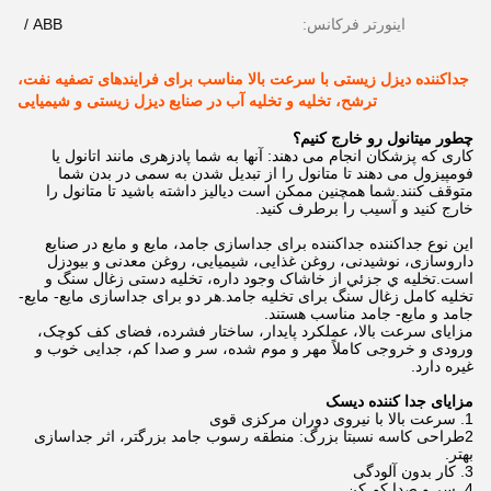
اینورتر فرکانس:
ABB /
جداکننده دیزل زیستی با سرعت بالا مناسب برای فرایندهای تصفیه نفت،
ترشح، تخلیه و تخلیه آب در صنایع دیزل زیستی و شیمیایی
چطور ميتانول رو خارج کنيم؟
کاری که پزشکان انجام می دهند: آنها به شما پادزهری مانند اتانول یا
فومپیزول می دهند تا متانول را از تبدیل شدن به سمی در بدن شما
متوقف کنند.شما همچنین ممکن است دیالیز داشته باشید تا متانول را
خارج کنید و آسیب را برطرف کنید.
این نوع جداکننده جداکننده برای جداسازی جامد، مایع و مایع در صنایع
داروسازی، نوشیدنی، روغن غذایی، شیمیایی، روغن معدنی و بیودزل
است.تخليه ي جزئي از خاشاک وجود داره، تخلیه دستی زغال سنگ و
تخلیه کامل زغال سنگ برای تخلیه جامد.هر دو برای جداسازی مایع- مایع-
جامد و مایع- جامد مناسب هستند.
مزایای سرعت بالا، عملکرد پایدار، ساختار فشرده، فضای کف کوچک،
ورودی و خروجی کاملاً مهر و موم شده، سر و صدا کم، جدایی خوب و
غیره دارد.
مزایای جدا کننده دیسک
1. سرعت بالا با نیروی دوران مرکزی قوی
2طراحی کاسه نسبتا بزرگ: منطقه رسوب جامد بزرگتر، اثر جداسازی
بهتر.
3. کار بدون آلودگی
4. سر و صدا کم کن