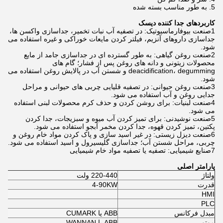
5. به طور مناسب بسته شده
کاربردهای جدا کننده دیسک
1صنعت بیوفارماسیوتیک: در تصفیه آب نبات تخمیر، جداسازی واکسن ها،
جداسازی داروهای آنزیم، فیلتر کردن مایعات خوراکی و غیره استفاده می
شود.
2صنعت روغن گیاهی: به طور گسترده ای در جداسازی جامد از مایع
محصولات زیتونی و دانه های روغن پس از فشار؛ گام های
deacidification، degumming و شستن آب در پالایش روغن استفاده می
شود.
3صنعت روغن حیوانی: در تصفیه قلیایی چربی های حیوانی و مراحل
جدایی روغن و آب استفاده می شود.
4صنعت لبنیات: برای روشن کردن و حذف کرم محصولات لبنی استفاده
می شود.
5صنعت نوشیدنی: برای تمیز کردن آب میوه و سبزیجات، جدا کردن
پکتین، تمیز کردن قهوه، جدا کردن مخمر آبجو استفاده می شود.
6صنعت دیزل زیستی: در غیر اسید سازی و پاک کردن مواد خام روغن و
چربی، مراحل شستن آب؛ جداسازی گلیسیرول و اسید استفاده می شود.
7صنایع شیمیایی: تصفیه یا تصفیه مواد خام شیمیایی
پارامتر اصلی
ولتاژ
220-440 ولت
قدرت
4-90KW
HMI
PLC
مبدل فرکانس
ABB یا CUMARK
موتور
ABB یا WANNAN